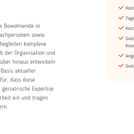
Kost
Tag
Sie Bewohnende in
Kos
fachpersonen sowie
Grat
 begleiten komplexe
Kra
lb der Organisation und
Ange
über hinaus entwickeln
Grat
Basis aktueller
für, dass diese
e geriatrische Expertise
rbeit ein und tragen
sern.