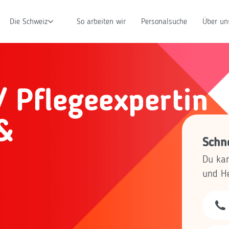
Die Schweiz
So arbeiten wir
Personalsuche
Über un
/ Pflegeexpertin
&
Schne
e
Du kan
und He