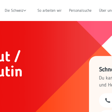
Die Schweiz
So arbeiten wir
Personalsuche
Über un
t /
utin
Schne
Du kan
und He