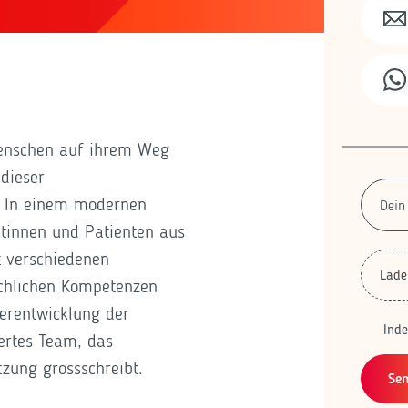
Menschen auf ihrem Weg
dieser
n. In einem modernen
tinnen und Patienten aus
t verschiedenen
Lade
chlichen Kompetenzen
terentwicklung der
Ind
iertes Team, das
tzung grossschreibt.
Se