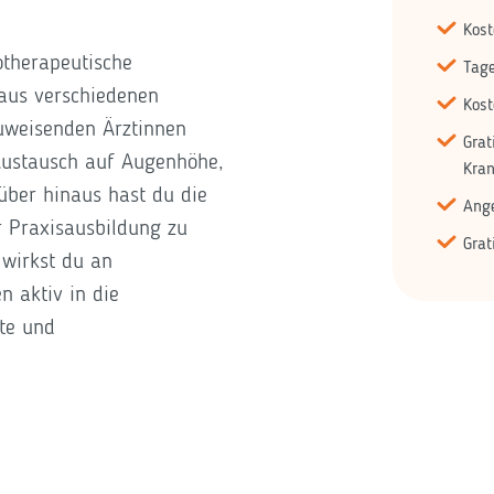
Kost
otherapeutische
Tag
aus verschiedenen
Kos
zuweisenden Ärztinnen
Grat
Austausch auf Augenhöhe,
Kra
über hinaus hast du die
Ange
r Praxisausbildung zu
Grat
 wirkst du an
n aktiv in die
te und